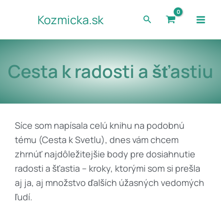
Preskočiť
Kozmicka.sk
Hľadať
na
obsah
Cesta k radosti a šťastiu
Síce som napísala celú knihu na podobnú
tému (Cesta k Svetlu), dnes vám chcem
zhrnúť najdôležitejšie body pre dosiahnutie
radosti a šťastia – kroky, ktorými som si prešla
aj ja, aj množstvo ďalších úžasných vedomých
ľudí.