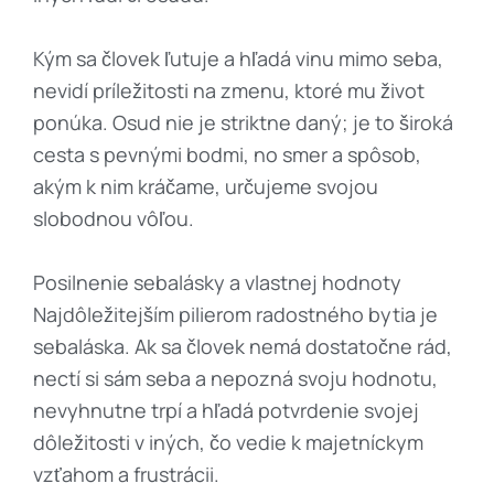
Kým sa človek ľutuje a hľadá vinu mimo seba,
nevidí príležitosti na zmenu, ktoré mu život
ponúka. Osud nie je striktne daný; je to široká
cesta s pevnými bodmi, no smer a spôsob,
akým k nim kráčame, určujeme svojou
slobodnou vôľou.
Posilnenie sebalásky a vlastnej hodnoty
Najdôležitejším pilierom radostného bytia je
sebaláska. Ak sa človek nemá dostatočne rád,
nectí si sám seba a nepozná svoju hodnotu,
nevyhnutne trpí a hľadá potvrdenie svojej
dôležitosti v iných, čo vedie k majetníckym
vzťahom a frustrácii.