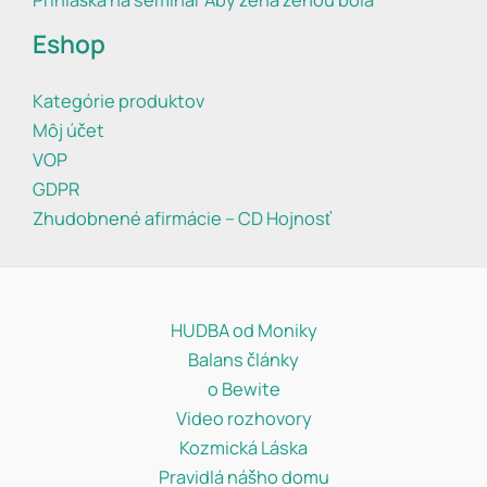
Eshop
Kategórie produktov
Môj účet
VOP
GDPR
Zhudobnené afirmácie – CD Hojnosť
HUDBA od Moniky
Balans články
o Bewite
Video rozhovory
Kozmická Láska
Pravidlá nášho domu