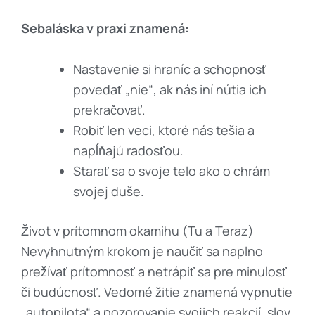
Sebaláska v praxi znamená:
Nastavenie si hraníc a schopnosť
povedať „nie“, ak nás iní nútia ich
prekračovať.
Robiť len veci, ktoré nás tešia a
napĺňajú radosťou.
Starať sa o svoje telo ako o chrám
svojej duše.
Život v prítomnom okamihu (Tu a Teraz)
Nevyhnutným krokom je naučiť sa naplno
prežívať prítomnosť a netrápiť sa pre minulosť
či budúcnosť. Vedomé žitie znamená vypnutie
„autopilota“ a pozorovanie svojich reakcií, slov