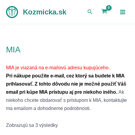
Preskočiť
Zoradené
Kozmicka.sk
Hľadať
na
podľa
obsah
najnovších
MIA
MIA je viazaná na e-mailovú adresu kupujúceho.
Pri nákupe použite e-mail, cez ktorý sa budete k MIA
prihlasovať. Z tohto dôvodu nie je možné použiť Váš
email pri kúpe MIA prístupu aj pre niekoho iného.
Ak
niekoho chcete obdarovať s prístupom k MIA, kontaktujte
ma emailom a dohodneme podrobnosti.
Zobrazujú sa 3 výsledky