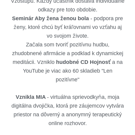
Vzostupu. Každý účastník dostáva individuálne
odkazy pre toto obdobie.
Seminár Aby žena ženou bola
- podpora pre
ženy, ktoré chcú byť kráľovnami vo vzťahu aj
vo svojom živote.
Začala som tvoriť pozitívnu hudbu,
zhudobnené afirmácie a podklad k dynamickej
meditácii. Vzniklo
hudobné CD Hojnosť
a na
YouTube je viac ako 60 skladieb "Len
pozitívne"
Vznikla MIA
- virtuálna sprievodkyňa, moja
digitálna dvojička, ktorá pre záujemcov vytvára
priestor na dôverný a anonymný terapeutický
online rozhovor.