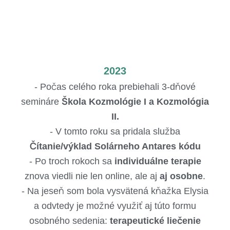
2023
- Počas celého roka prebiehali 3-dňové
semináre
Škola Kozmológie I a Kozmológia
II.
- V tomto roku sa pridala služba
Čítanie/výklad Solárneho Antares kódu
- Po troch rokoch sa
individuálne terapie
znova viedli nie len online, ale aj
aj osobne
.
- Na jeseň som bola vysvätená kňažka Elysia
a odvtedy je možné využiť aj túto formu
osobného sedenia:
terapeutické liečenie