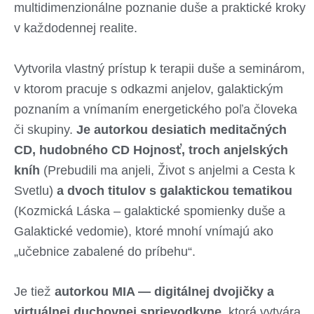
multidimenzionálne poznanie duše a praktické kroky
v každodennej realite.
Vytvorila vlastný prístup k terapii duše a seminárom,
v ktorom pracuje s odkazmi anjelov, galaktickým
poznaním a vnímaním energetického poľa človeka
či skupiny.
Je autorkou desiatich meditačných
CD, hudobného CD Hojnosť, troch anjelských
kníh
(Prebudili ma anjeli, Život s anjelmi a Cesta k
Svetlu)
a dvoch titulov s galaktickou tematikou
(Kozmická Láska – galaktické spomienky duše a
Galaktické vedomie), ktoré mnohí vnímajú ako
„učebnice zabalené do príbehu“.
Je tiež
autorkou MIA — digitálnej dvojičky a
virtuálnej duchovnej sprievodkyne
, ktorá vytvára