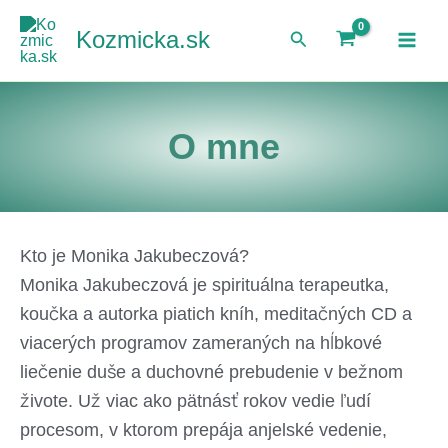
Preskočiť
Kozmicka.sk
Hľadať
na
obsah
O mne
Kto je Monika Jakubeczová?
Monika Jakubeczová je spirituálna terapeutka,
koučka a autorka piatich kníh, meditačných CD a
viacerých programov zameraných na hĺbkové
liečenie duše a duchovné prebudenie v bežnom
živote. Už viac ako pätnásť rokov vedie ľudí
procesom, v ktorom prepája anjelské vedenie,