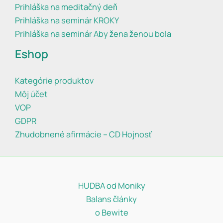
Prihláška na meditačný deň
Prihláška na seminár KROKY
Prihláška na seminár Aby žena ženou bola
Eshop
Kategórie produktov
Môj účet
VOP
GDPR
Zhudobnené afirmácie – CD Hojnosť
HUDBA od Moniky
Balans články
o Bewite