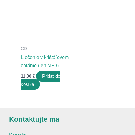
CD
Liečenie v krištáľovom
chráme (len MP3)
11,00
€
Pridať do
košíka
Kontaktujte ma