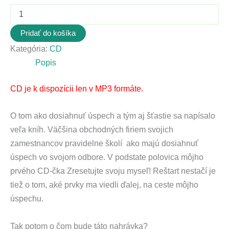
Pridať do košíka
Kategória:
CD
Popis
CD je k dispozícii len v MP3 formáte.
O tom ako dosiahnuť úspech a tým aj šťastie sa napísalo
veľa kníh. Väčšina obchodných firiem svojich
zamestnancov pravidelne školí ako majú dosiahnuť
úspech vo svojom odbore. V podstate polovica môjho
prvého CD-čka Zresetujte svoju myseľ! Reštart nestačí je
tiež o tom, aké prvky ma viedli ďalej, na ceste môjho
úspechu.
Tak potom o čom bude táto nahrávka?