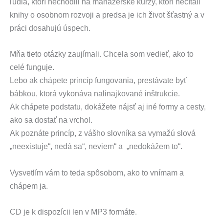
ľudia, ktorí nechodili na manažérske kurzy, ktorí nečítali
knihy o osobnom rozvoji a predsa je ich život šťastný a v
práci dosahujú úspech.
Mňa tieto otázky zaujímali. Chcela som vedieť, ako to
celé funguje.
Lebo ak chápete princíp fungovania, prestávate byť
bábkou, ktorá vykonáva nalinajkované inštrukcie.
Ak chápete podstatu, dokážete nájsť aj iné formy a cesty,
ako sa dostať na vrchol.
Ak poznáte princíp, z vášho slovníka sa vymažú slová
„neexistuje“, nedá sa“, neviem“ a „nedokážem to“.
Vysvetlím vám to teda spôsobom, ako to vnímam a
chápem ja.
CD je k dispozícii len v MP3 formáte.