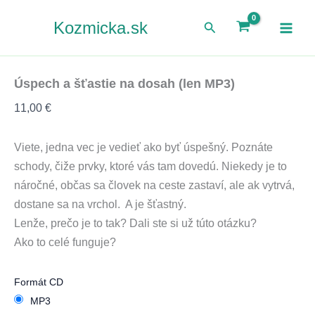
množstvo
Preskočiť
Úspech
Hľadať
Kozmicka.sk
na
a
obsah
šťastie
na
dosah
Úspech a šťastie na dosah (len MP3)
(len
MP3)
11,00
€
Viete, jedna vec je vedieť ako byť úspešný. Poznáte
schody, čiže prvky, ktoré vás tam dovedú. Niekedy je to
náročné, občas sa človek na ceste zastaví, ale ak vytrvá,
dostane sa na vrchol. A je šťastný.
Lenže, prečo je to tak? Dali ste si už túto otázku?
Ako to celé funguje?
Formát CD
MP3