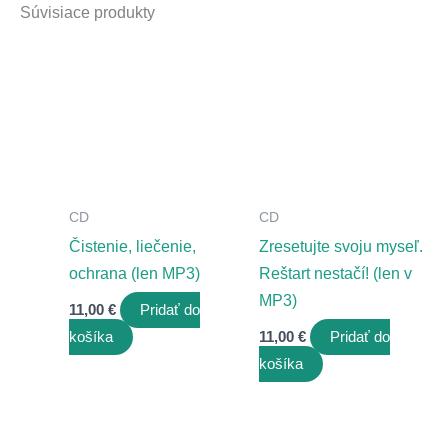
Súvisiace produkty
CD
CD
Čistenie, liečenie,
Zresetujte svoju myseľ.
ochrana (len MP3)
Reštart nestačí! (len v
MP3)
11,00
€
Pridať do
košíka
11,00
€
Pridať do
košíka