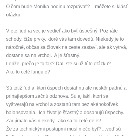
O čom bude Monika hodinu rozprávať? – môžete si klásť
otázku.
Viete, jedna vec je vedieť ako byť úspešný. Poznáte
schody, čiže prvky, ktoré vás tam dovedú. Niekedy je to
náročné, občas sa človek na ceste zastaví, ale ak vytrvá,
dostane sa na vrchol. A je šťastný.
Lenže, prečo je to tak? Dali ste si už túto otázku?
Ako to celé funguje?
Sú totiž ľudia, ktorí úspech dosiahnu ale neskôr padnú a
prinajlepšom začnú odznova. Sú aj takí, ktorí sa
vyštverajú na vrchol a zostanú tam bez akéhokoľvek
balansovania. Ich život je šťastný a dosahujú úspechy.
Zaujímalo vás niekedy, ako sa to celé deje?
Že za technickými postupmi musí niečo byť?…veď sú