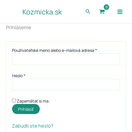
Povinné
Povinné
Povinné
Preskočiť
Kozmicka.sk
Hľadať
na
obsah
Prihlásenie
Používateľské meno alebo e-mailová adresa
*
Heslo
*
Zapamätať si ma
Prihlásiť
Zabudli ste heslo?