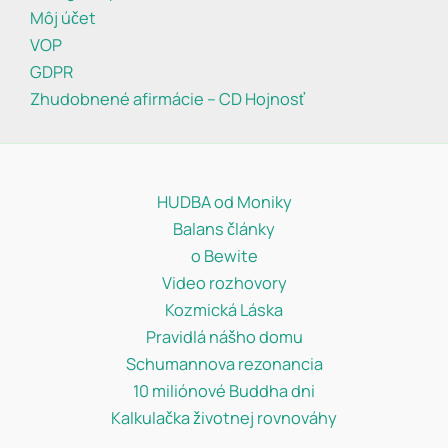
Môj účet
VOP
GDPR
Zhudobnené afirmácie – CD Hojnosť
HUDBA od Moniky
Balans články
o Bewite
Video rozhovory
Kozmická Láska
Pravidlá nášho domu
Schumannova rezonancia
10 miliónové Buddha dni
Kalkulačka životnej rovnováhy