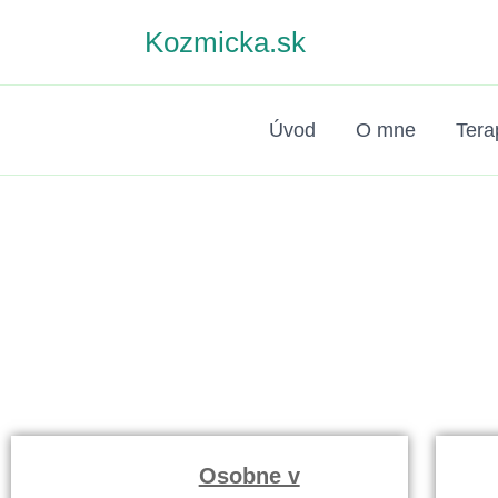
Preskočiť
Kozmicka.sk
na
obsah
Úvod
O mne
Tera
Bew
Osobne v