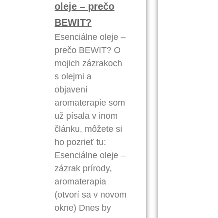
oleje – prečo
BEWIT?
Esenciálne oleje –
prečo BEWIT? O
mojich zázrakoch
s olejmi a
objavení
aromaterapie som
už písala v inom
článku, môžete si
ho pozrieť tu:
Esenciálne oleje –
zázrak prírody,
aromaterapia
(otvorí sa v novom
okne) Dnes by