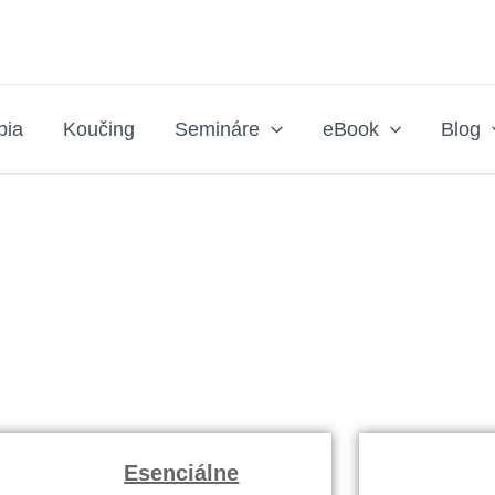
pia
Koučing
Semináre
eBook
Blog
it v mojom živote
Esenciálne