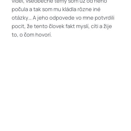
videí, všeobecné témy som už od neho
počula a tak som mu kládla rôzne iné
otázky… A jeho odpovede vo mne potvrdili
pocit, že tento človek fakt myslí, cíti a žije
to, o čom hovorí.