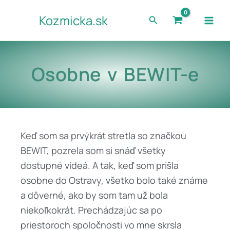
Preskočiť
Kozmicka.sk
Hľadať
na
obsah
Osobne v BEWIT-e
Keď som sa prvýkrát stretla so značkou
BEWIT, pozrela som si snáď všetky
dostupné videá. A tak, keď som prišla
osobne do Ostravy, všetko bolo také známe
a dôverné, ako by som tam už bola
niekoľkokrát. Prechádzajúc sa po
priestoroch spoločnosti vo mne skrsla