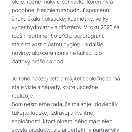
oleje, rôzne múky či semiačka, koreniny a
podobne. Nesmiem zabudnúť spomenúť
širokú škálu holistickej kozmetiky, veľký
výber hydrolátov a difuzérov. V roku 2023 sa
rozšíril sortiment o EKO prací program,
starostlivosť o ústnu hygienu a ďalšie
novinky ako ceremoniálne kakao, bio
datľový prášok a pod.
Je toho naozaj veľa a majiteľ spoločnosti má
stále vízie a nápady, ktoré úspešne
realizuje.
Som nesmierne rada, že ma anjeli doviedli k
takejto ľudskej, zdravej a kvalitnej
spoločnosti, ktorá okrem iného má nielen
skvelé produkty, ale aj perfektný partnerský