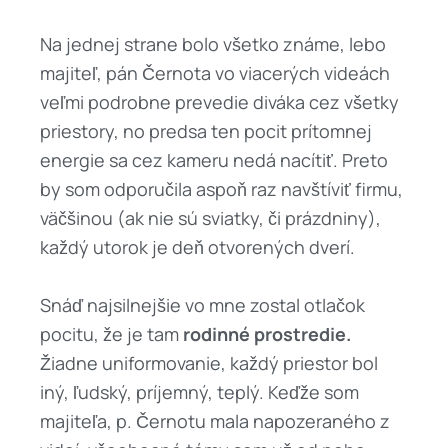
Na jednej strane bolo všetko známe, lebo
majiteľ, pán Černota vo viacerých videách
veľmi podrobne prevedie diváka cez všetky
priestory, no predsa ten pocit prítomnej
energie sa cez kameru nedá nacítiť. Preto
by som odporučila aspoň raz navštíviť firmu,
väčšinou (ak nie sú sviatky, či prázdniny),
každý utorok je deň otvorených dverí.
Snáď najsilnejšie vo mne zostal otlačok
pocitu, že je tam
rodinné prostredie.
Žiadne uniformovanie, každý priestor bol
iný, ľudský, príjemný, teplý. Keďže som
majiteľa, p. Černotu mala napozeraného z