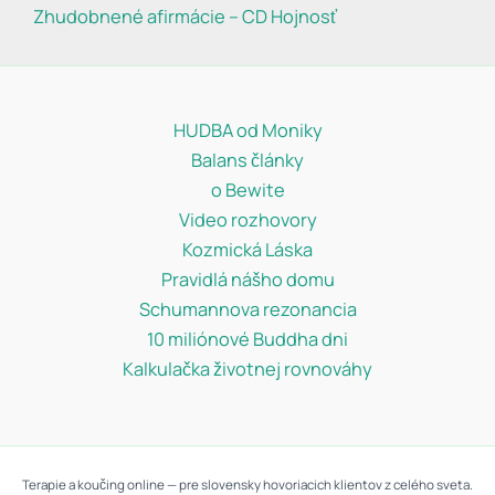
Zhudobnené afirmácie – CD Hojnosť
HUDBA od Moniky
Balans články
o Bewite
Video rozhovory
Kozmická Láska
Pravidlá nášho domu
Schumannova rezonancia
10 miliónové Buddha dni
Kalkulačka životnej rovnováhy
Terapie a koučing online — pre slovensky hovoriacich klientov z celého sveta.