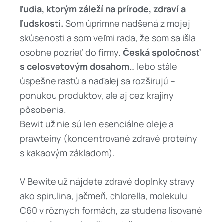
ľudia, ktorým záleží na prírode, zdraví a
ľudskosti.
Som úprimne nadšená z mojej
skúsenosti a som veľmi rada, že som sa išla
osobne pozrieť do firmy.
Česká spoločnosť
s celosvetovým dosahom
… lebo stále
úspešne rastú a naďalej sa rozširujú –
ponukou produktov, ale aj cez krajiny
pôsobenia.
Bewit už nie sú len esenciálne oleje a
prawteiny (koncentrované zdravé proteíny
s kakaovým základom).
V Bewite už nájdete zdravé doplnky stravy
ako spirulina, jačmeň, chlorella, molekulu
C60 v rôznych formách, za studena lisované