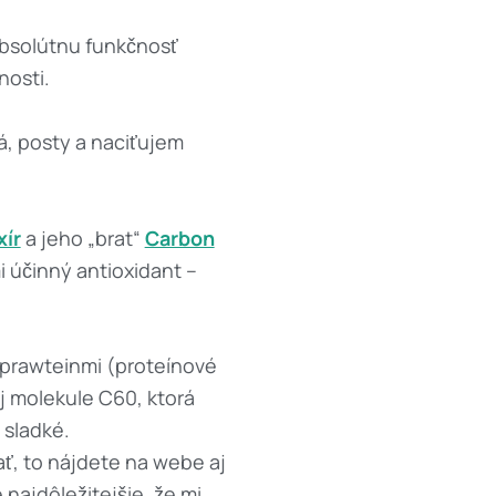
absolútnu funkčnosť
nosti.
á, posty a naciťujem
xír
a jeho „brat“
Carbon
 účinný antioxidant –
 prawteinmi (proteínové
 molekule C60, ktorá
 sladké.
ť, to nájdete na webe aj
 najdôležitejšie, že mi