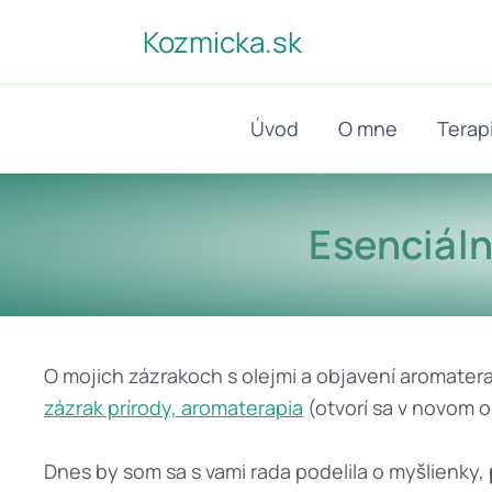
Preskočiť
Kozmicka.sk
na
obsah
Úvod
O mne
Terap
Esenciál
O mojich zázrakoch s olejmi a objavení aromatera
zázrak prírody, aromaterapia
(otvorí sa v novom 
Dnes by som sa s vami rada podelila o myšlienky,