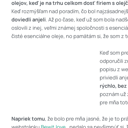
olejov, keď je na trhu celkom dosť firiem s olej
Keď rozmýšľam nad poradím, čo bol najzásadnejší 
doviedli anjeli
. Až po čase, keď už som bola nadš
oslovili z inej, veľmi známej spoločnosti s esenci
čisté esenciálne oleje, no pamätám si, že som z t
Keď som prec
odporučili 
popisu z we
priviedli anj
rýchlo, bez
poznám už z 
pre mňa toto
Napriek tomu
, že bolo pre mňa jasné, že je to pr
webstránku
Bewit.love
, nedalo sa nevšimnúť si,