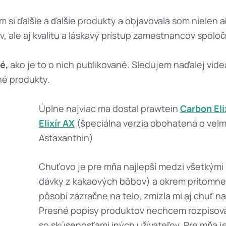
 si ďalšie a ďalšie produkty a objavovala som nielen 
 ale aj kvalitu a láskavý prístup zamestnancov spoloč
é,
ako je to o nich publikované. Sledujem naďalej vide
né produkty.
Úplne najviac ma dostal prawtein
Carbon Eli
Elixír AX
(špeciálna verzia obohatená o velmi
Astaxanthin)
Chuťovo je pre mňa najlepší medzi všetkými
dávky z kakaových bôbov) a okrem prítomnej
pôsobí zázračne na telo, zmizla mi aj chuť na
Presné popisy produktov nechcem rozpisova
so skúsenosťami iných užívateľov. Pre mňa je