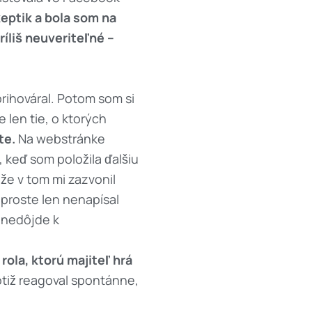
eptik a bola som na
ríliš neuveriteľné –
prihováral. Potom som si
ie len tie, o ktorých
te.
Na webstránke
 keď som položila ďalšiu
že v tom mi zazvonil
proste len nenapísal
e nedôjde k
ola, ktorú majiteľ hrá
tiž reagoval spontánne,