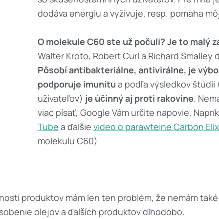
dodáva energiu a vyživuje, resp. pomáha m
O molekule C60 ste už počuli? Je to malý z
Walter Kroto, Robert Curl a Richard Smalley 
Pôsobí antibakteriálne, antivirálne, je vý
podporuje imunitu
a podľa výsledkov štúdii 
užívateľov)
je účinný aj proti rakovine
. Nemá
viac písať, Google Vám určite napovie. Naprík
Tube
a ďalšie
video o parawteine Carbon Elix
molekulu C60)
nnosti produktov mám len ten problém, že nemám také 
ôsobenie olejov a ďalších produktov dlhodobo.