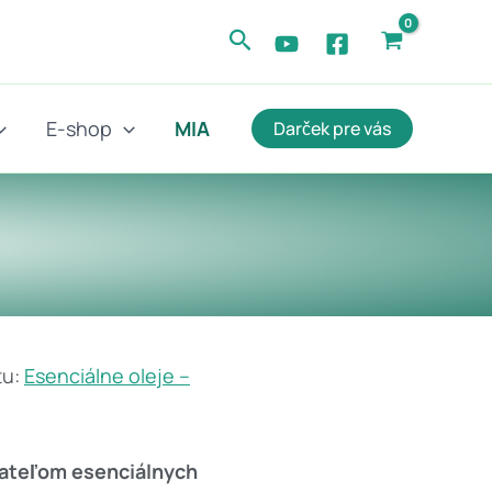
Hľadať
E-shop
MIA
Darček pre vás
tu:
Esenciálne oleje –
vateľom esenciálnych