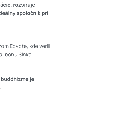
ácie, rozširuje
deálny spoločník pri
rom Egypte, kde verili,
a, bohu Slnka.
v buddhizme je
.