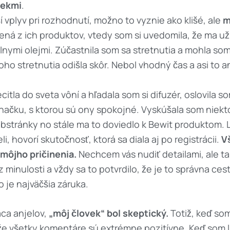
čekmi
.
vplyv pri rozhodnutí, možno to vyznie ako klišé, ale
m
ená z ich produktov, vtedy som si uvedomila, že ma už
álnymi olejmi. Zúčastnila som sa stretnutia a mohla som
oho stretnutia odišla skôr. Nebol vhodný čas a asi to a
itla do sveta vôní a hľadala som si difuzér, oslovila 
značku, s ktorou sú ony spokojné. Vyskúšala som niekt
bstránky no stále ma to doviedlo k Bewit produktom. 
eli, hovorí skutočnosť, ktorá sa diala aj po registrácii.
V
 môjho pričinenia.
Nechcem vás nudiť detailami, ale ta
minulosti a vždy sa to potvrdilo, že je to správna ces
 je najväčšia záruka.
áca anjelov,
„môj človek“ bol skeptický.
Totiž, keď som
 že všetky komentáre sú extrémne pozitívne. Keď som 