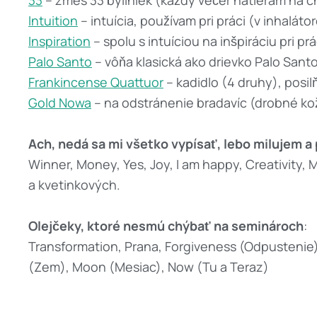
33
– zmes 33 byliniek (každý večer natieram na ch
Intuition
– intuícia, používam pri práci (v inhalátor
Inspiration
– spolu s intuíciou na inšpiráciu pri prá
Palo Santo
– vôňa klasická ako drievko Palo Sant
Frankincense Quattuor
– kadidlo (4 druhy), posil
Gold Nowa
– na odstránenie bradavíc (drobné ko
Ach, nedá sa mi všetko vypísať, lebo milujem a
Winner, Money, Yes, Joy, I am happy, Creativit
a kvetinkových.
Olejčeky, ktoré nesmú chýbať na seminároch
:
Transformation, Prana, Forgiveness (Odpustenie), 
(Zem), Moon (Mesiac), Now (Tu a Teraz)