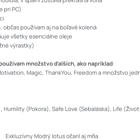
odidlá, v spálni zostáva prekrásna vôňa
e pri PC)
ci
o, občas používam aj na boľavé kolená
ňuje všetky esenciálne oleje
žné výrastky)
 používam množstvo ďalších, ako napríklad
:
y, Motivation, Magic, ThankYou, Freedom a množstvo j
Humility (Pokora), Safe Love (Sebaláska), Life (Život-
Exkluzívny Modrý lotus očaril aj mňa.