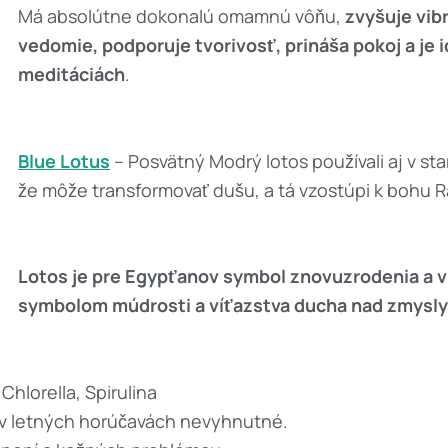
Má absolútne dokonalú omamnú vôňu,
zvyšuje vibr
vedomie, podporuje tvorivosť, prináša pokoj a je i
meditáciách
.
Blue Lotus
– Posvätný Modrý lotos používali aj v sta
že môže transformovať dušu, a tá vzostúpi k bohu R
Lotos je pre Egypťanov symbol znovuzrodenia a 
symbolom múdrosti a víťazstva ducha nad zmysly
hlorella, Spirulina
 v letných horúčavách nevyhnutné.