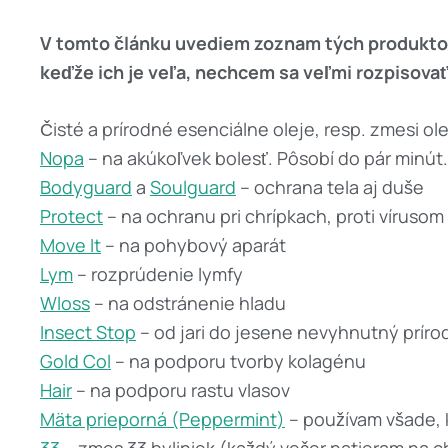
V tomto článku uvediem zoznam tých produktov,
keďže ich je veľa, nechcem sa veľmi rozpisovať,
Čisté a prírodné esenciálne oleje, resp. zmesi ole
Nopa
– na akúkoľvek bolesť. Pôsobí do pár minú
Bodyguard
a
Soulguard
– ochrana tela aj duše
Protect
– na ochranu pri chrípkach, proti vírusom
Move It
– na pohybový aparát
Lym
– rozprúdenie lymfy
Wloss
– na odstránenie hladu
Insect Stop
– od jari do jesene nevyhnutný prírod
Gold Col
– na podporu tvorby kolagénu
Hair
– na podporu rastu vlasov
Mäta prieporná (Peppermint)
– používam všade, 