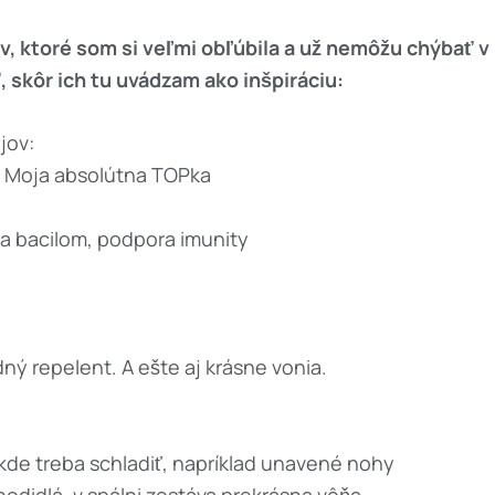
 ktoré som si veľmi obľúbila a už nemôžu chýbať v
 skôr ich tu uvádzam ako inšpiráciu:
jov:
t. Moja absolútna TOPka
 a bacilom, podpora imunity
ný repelent. A ešte aj krásne vonia.
kde treba schladiť, napríklad unavené nohy