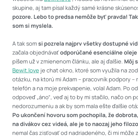
skupine, aj tam písal každý samé krásne skúsenos
pozore. Lebo to predsa nemôže byť pravda! Takéto
som si myslela.
A tak som
si pozrela najprv všetky dostupné vi
začala objednávať
odporúčané esenciálne oleje 
píšem už v zmienenom článku, ale aj ďalšie.
Môj s
Bewit.love
je chat okno, ktoré som využila na zod
otázku, na ktorú mi Adam – pracovník podpory – 
telefón a na moje prekvapenie, volal Adam. Po o
odpoveď „áno“, veď aj to by mi stačilo, načo on pov
nedorozumeniu a ak by som mala ešte ďalšie otázk
Po ukončení hovoru som pochopila, že dobrota, 
na divákov cez videá, ale je to naozaj jeho filo
nemal čas zisťovať od nadriadeného, či mi môže z