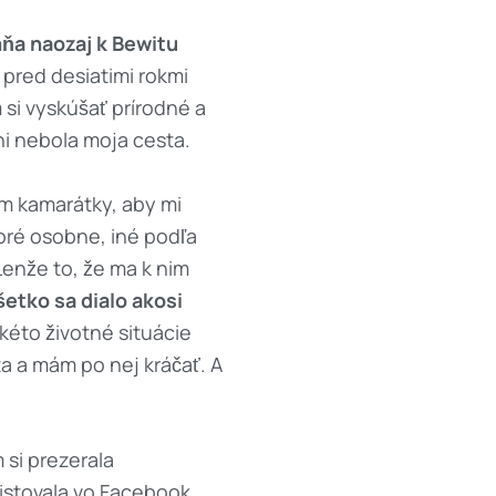
ňa naozaj k Bewitu
 pred desiatimi rokmi
 si vyskúšať prírodné a
ni nebola moja cesta.
som kamarátky, aby mi
oré osobne, iné podľa
Lenže to, že ma k nim
šetko sa dialo akosi
kéto životné situácie
ta a mám po nej kráčať. A
 si prezerala
listovala vo Facebook