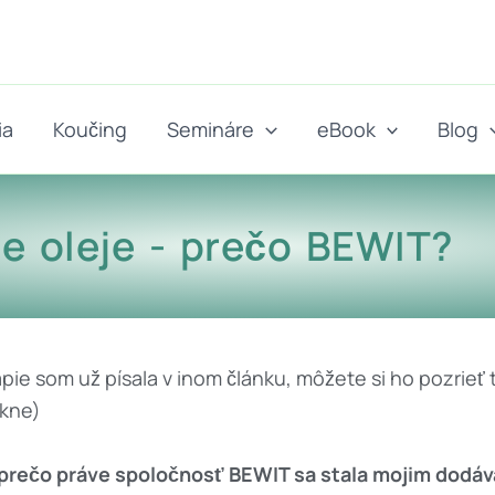
ia
Koučing
Semináre
eBook
Blog
ne oleje - prečo BEWIT?
pie som už písala v inom článku, môžete si ho pozrieť 
okne)
prečo práve spoločnosť BEWIT sa stala mojim dodá