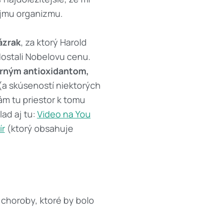
ôjmu organizmu.
ázrak
, za ktorý Harold
dostali Nobelovu cenu.
borným antioxidantom,
(a skúseností niektorých
m tu priestor k tomu
lad aj tu:
Video na You
ír
(ktorý obsahuje
choroby, ktoré by bolo