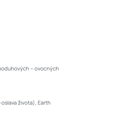
ednoduhových – ovocných
oslava života), Earth