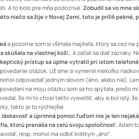
ti. A to bolo pre mňa podozrivé.
Zobudil sa vo mne sk
 niečo sa žije v Novej Zemi, toto je príliš pekné, p
deá
a pozorne som si všímala majiteľa, ktorý sa cez ne 
a skúšala na vlastnej koži
… A začali sa diať zázraky. N
keptický prístup sa úplne vytratil pri istom telefoná
povedanie otázok. Už sme si vymenili niekoľko riadkov,
mohol odpovedať jedným slovom (áno, alebo nie). Len
dpovedaní na moju otázku som sa ho spýtala, prečo mi 
edal, že mi to chcel takto vysvetliť, aby si bol istý, ž
y, takto je to rýchlejšie.
láskavosť a úprimná pomoc ľuďom nie je len nejaká r
zofia, ktorú prenáša na celú svoju spoločnosť.
Adam to
avolať, resp. mohol ma odbiť krátkym „áno“.