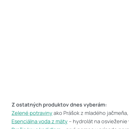
Z ostatných produktov dnes vyberám:
Zelené potraviny
ako Prášok z mladého jačmeňa, C
Esenciálna voda z mäty
– hydrolát na osvieženie