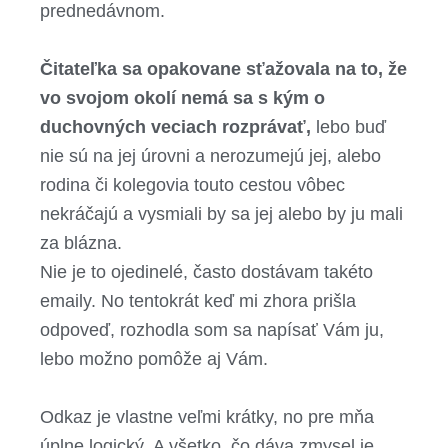
prednedávnom.
Čitateľka sa opakovane sťažovala na to, že
vo svojom okolí nemá sa s kým o
duchovných veciach rozprávať,
lebo buď
nie sú na jej úrovni a nerozumejú jej, alebo
rodina či kolegovia touto cestou vôbec
nekráčajú a vysmiali by sa jej alebo by ju mali
za blázna.
Nie je to ojedinelé, často dostávam takéto
emaily. No tentokrát keď mi zhora prišla
odpoveď, rozhodla som sa napísať Vám ju,
lebo možno pomôže aj Vám.
Odkaz je vlastne veľmi krátky, no pre mňa
úplne logický. A všetko, čo dáva zmysel je