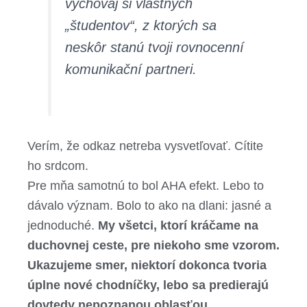
vychovaj si vlastných
„študentov“, z ktorých sa
neskôr stanú tvoji rovnocenní
komunikační partneri.
Verím, že odkaz netreba vysvetľovať. Cítite
ho srdcom.
Pre mňa samotnú to bol AHA efekt. Lebo to
dávalo význam. Bolo to ako na dlani: jasné a
jednoduché.
My všetci, ktorí kráčame na
duchovnej ceste, pre niekoho sme vzorom.
Ukazujeme smer, niektorí dokonca tvoria
úplne nové chodníčky, lebo sa predierajú
dovtedy nepoznanou oblasťou.