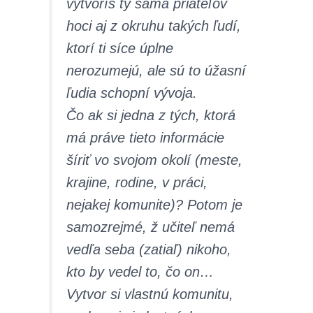
vytvoríš ty sama priateľov
hoci aj z okruhu takých ľudí,
ktorí ti síce úplne
nerozumejú, ale sú to úžasní
ľudia schopní vývoja.
Čo ak si jedna z tých, ktorá
má práve tieto informácie
šíriť vo svojom okolí (meste,
krajine, rodine, v práci,
nejakej komunite)? Potom je
samozrejmé, ž učiteľ nemá
vedľa seba (zatiaľ) nikoho,
kto by vedel to, čo on…
Vytvor si vlastnú komunitu,