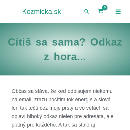
Preskočiť
Hľadať
Kozmicka.sk
na
obsah
Cítiš sa sama? Odkaz
z hora...
Občas sa stáva, že keď odpisujem niekomu
na email, zrazu pocítim tok energie a slová
len tak tečú cez moje prsty a vo vetách sa
objaví hlboký odkaz nielen pre adresáta, ale
platný pre každého. A tak sa stalo aj