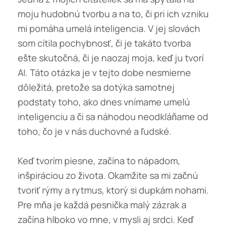
moju hudobnú tvorbu a na to, či pri ich vzniku
mi pomáha umelá inteligencia. V jej slovách
som cítila pochybnosť, či je takáto tvorba
ešte skutočná, či je naozaj moja, keď ju tvorí
AI. Táto otázka je v tejto dobe nesmierne
dôležitá, pretože sa dotýka samotnej
podstaty toho, ako dnes vnímame umelú
inteligenciu a či sa náhodou neodkláňame od
toho, čo je v nás duchovné a ľudské.
Keď tvorím piesne, začína to nápadom,
inšpiráciou zo života. Okamžite sa mi začnú
tvoriť rýmy a rytmus, ktorý si dupkám nohami.
Pre mňa je každá pesnička malý zázrak a
začína hlboko vo mne, v mysli aj srdci. Keď