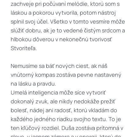
zachveje pri počúvaní melódie, ktorú som s
láskou a pokorou vytvorila, potom nástroj
splnil svoj účel. Všetko v tomto vesmíre môže
slúžiť dobru, ak je to vedené čistým srdcom a
hlbokou dôverou v nekonečnú tvorivosť
Stvoriteľa.
Nemusíme sa báť nových ciest, ak náš
vnútorný kompas zostáva pevne nastavený
na lásku a pravdu.
Umelá inteligencia môže síce vytvoriť
dokonalý zvuk, ale nikdy nedokáže prežiť
bolesť, nádej ani radosť, ktorú vkladám do
každého jedného riadku svojho textu. To je
ten kľúčový rozdiel. Duša zostáva prítomná v
slove, v jasnom zámere a v energii, ktorú do