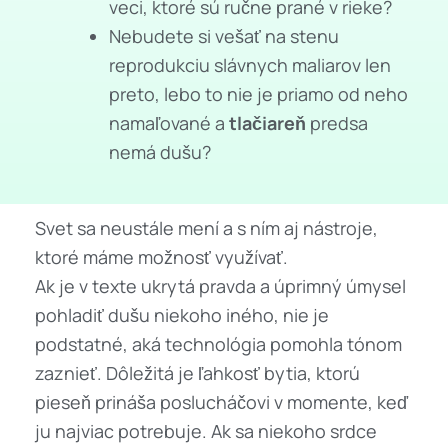
veci, ktoré sú ručne prané v rieke?
Nebudete si vešať na stenu
reprodukciu slávnych maliarov len
preto, lebo to nie je priamo od neho
namaľované a
tlačiareň
predsa
nemá dušu?
Svet sa neustále mení a s ním aj nástroje,
ktoré máme možnosť využívať.
Ak je v texte ukrytá pravda a úprimný úmysel
pohladiť dušu niekoho iného, nie je
podstatné, aká technológia pomohla tónom
zaznieť. Dôležitá je ľahkosť bytia, ktorú
pieseň prináša poslucháčovi v momente, keď
ju najviac potrebuje. Ak sa niekoho srdce