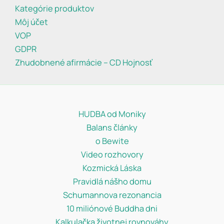
Kategórie produktov
Môj účet
VOP
GDPR
Zhudobnené afirmácie – CD Hojnosť
HUDBA od Moniky
Balans články
o Bewite
Video rozhovory
Kozmická Láska
Pravidlá nášho domu
Schumannova rezonancia
10 miliónové Buddha dni
Kalkulačka životnej rovnováhy