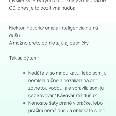
myšlienky. Predtým to boli knihy a meditačné
CD, dnes je to pozitívna hudba.
Niektorí hovoria: umelá inteligencia nemá
dušu.
A možno preto odmietajú aj pesničky.
Tak sa pýtam:
Nedáte si so mnou kávu, lebo som ju
nemlela ručne a nezaliala na ohni
zovretou vodou, ale spravila som ju
cez kávovar?
Kávovar
má dušu?
Nenosíte šaty prané v pračke, lebo
pračka
nemá dušu a obliekate si len