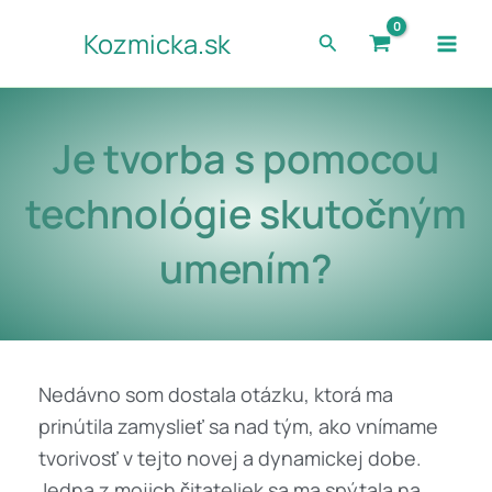
Preskočiť
Kozmicka.sk
Hľadať
na
obsah
Je tvorba s pomocou
technológie skutočným
umením?
Nedávno som dostala otázku, ktorá ma
prinútila zamyslieť sa nad tým, ako vnímame
tvorivosť v tejto novej a dynamickej dobe.
Jedna z mojich čitateliek sa ma spýtala na