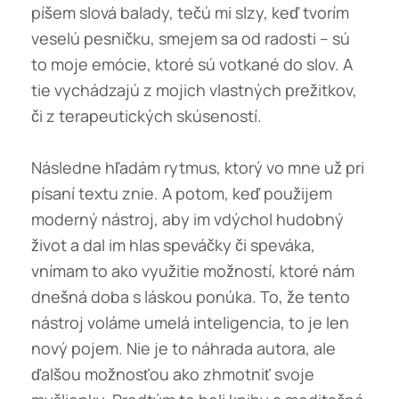
píšem slová balady, tečú mi slzy, keď tvorím
veselú pesničku, smejem sa od radosti – sú
to moje emócie, ktoré sú votkané do slov. A
tie vychádzajú z mojich vlastných prežitkov,
či z terapeutických skúseností.
Následne hľadám rytmus, ktorý vo mne už pri
písaní textu znie. A potom, keď použijem
moderný nástroj, aby im vdýchol hudobný
život a dal im hlas speváčky či speváka,
vnímam to ako využitie možností, ktoré nám
dnešná doba s láskou ponúka. To, že tento
nástroj voláme umelá inteligencia, to je len
nový pojem. Nie je to náhrada autora, ale
ďalšou možnosťou ako zhmotniť svoje